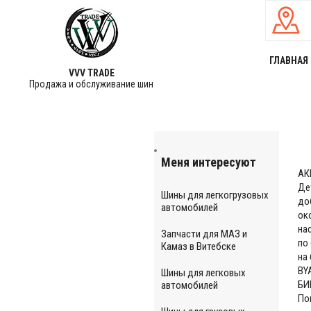
ГЛАВНАЯ
VVV TRADE
Продажа и обслуживание шин
Меня интересуют
АК
Де
Шины для легкогрузовых
до
автомобилей
ок
на
Запчасти для МАЗ и
по
Камаз в Витебске
на
BY
Шины для легковых
БИ
автомобилей
По