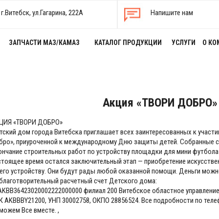
г.Витебск, ул.Гагарина, 222А
Напишите нам
ЗАПЧАСТИ МАЗ/КАМАЗ
КАТАЛОГ ПРОДУКЦИИ
УСЛУГИ
О КО
Акция «ТВОРИ ДОБРО»
ЦИЯ «ТВОРИ ДОБРО»
тский дом города Витебска приглашает всех заинтересованных к участи
бро», приуроченной к международному Дню защиты детей. Собранные с
ончание строительных работ по устройству площадки для мини футбола 
стоящее время остался заключительный этап — приобретение искусстве
 его устройству. Они будут рады любой оказанной помощи. Деньги можн
 благотворительный расчетный счет Детского дома:
AKBB36423020002222000000 филиал 200 Витебское областное управление
К AKBBBY21200, УНП 30002758, ОКПО 28856524. Все подробности по теле
можем Все вместе. ,