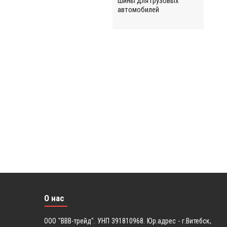
Шины для грузовых
автомобилей
О нас
ООО "ВВВ-трейд". УНП 391810968. Юр.адрес - г.Витебск,