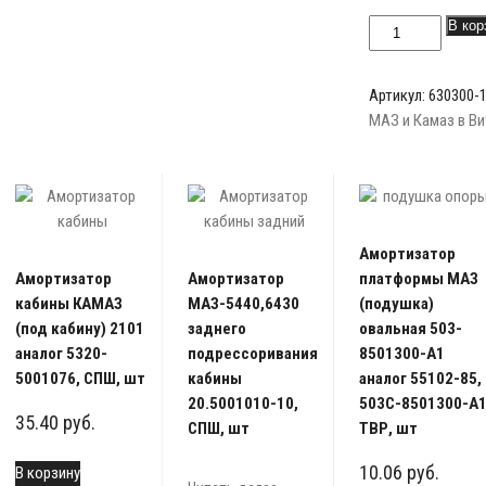
Количество
В кор
товара
Амортизатор
Артикул:
630300-
двигателя
МАЗ и Камаз в В
МАЗ
"гребешок"
630300-
1001029,
НЧ,
шт
Амортизатор
Амортизатор
Амортизатор
платформы МАЗ
кабины КАМАЗ
МАЗ-5440,6430
(подушка)
(под кабину) 2101
заднего
овальная 503-
аналог 5320-
подрессоривания
8501300-А1
5001076, СПШ, шт
кабины
аналог 55102-85,
20.5001010-10,
503С-8501300-А
35.40
руб.
СПШ, шт
ТВР, шт
10.06
руб.
В корзину