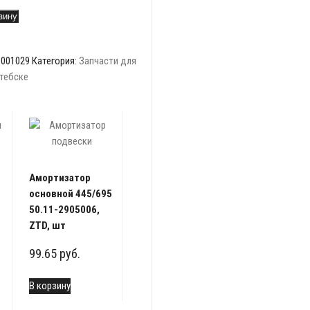
зину
1001029
Категория:
Запчасти для
итебске
Амортизатор
основной 445/695
50.11-2905006,
ZTD, шт
99.65
руб.
1
В корзину