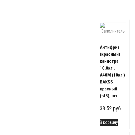
Антифриз
(красный)
канистра
10,0кг.,
А40М (10кг.)
BAKSS
красный
(-45), шт
38.52
руб.
В корзину