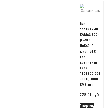
Бак
топливный
КАМАЗ 300л.
(L=900,
H=540, В
шир.=640)
без
креплений
5464-
1101300-001
300л., 300л.
КМЗ, шт
228.01
руб.
В корзину